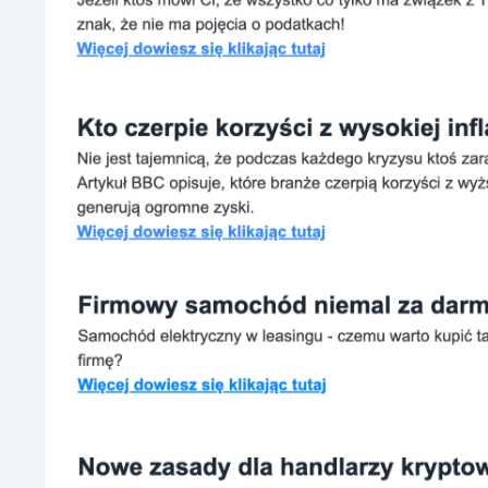
Hasło
Jak mamy się do Ciebie zwracać?
Akceptuję
politykę prywatn
Posiadasz już konto?