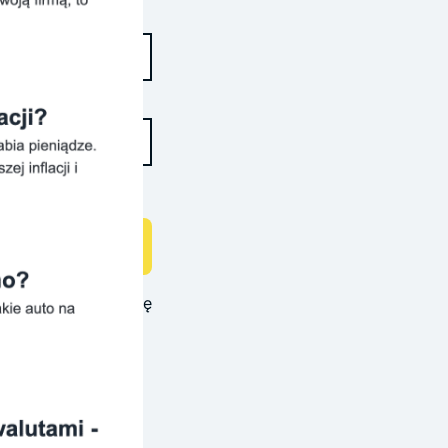
ości
Zaloguj się