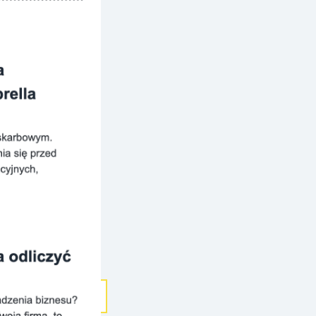
 konto i
lnikiem