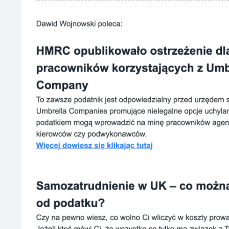
Załóż darmowe
zostań czyte
Email