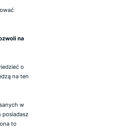
nować
ozwoli na
wiedzieć o
iedzą na ten
pisanych w
m posiadasz
mona to