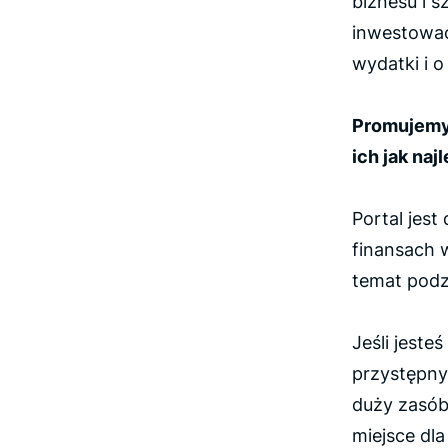
biznesu i s
inwestować
wydatki i o 
Promujemy 
ich jak naj
Portal jest
finansach w
temat podzi
Jeśli jeste
przystępny
duży zasób
miejsce dla