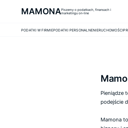
MAMONA
Piszemy o podatkach, finansach i
marketingu on-line
PODATKI W FIRMIE
PODATKI PERSONALNE
NIERUCHOMOŚCI
PR
Mamona
Pieniądze 
podejście 
Mamona to 