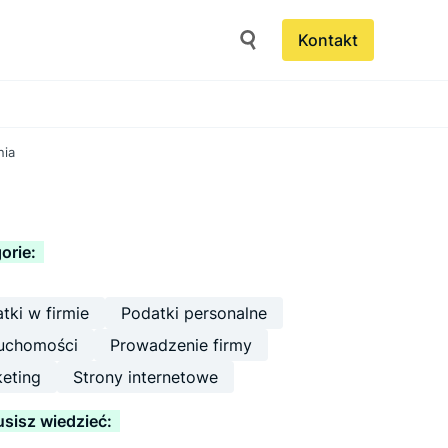
Kontakt
nia
orie:
tki w firmie
Podatki personalne
uchomości
Prowadzenie firmy
eting
Strony internetowe
sisz wiedzieć: