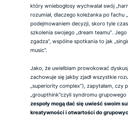
który wniebogłosy wychwalał swój „harm
rozumiał, dlaczego koleżanka po fachu „
podejmowaniem decyzji, skoro tyle czas
szkolenia swojego „
dream teamu”
. Jego
zgadza”, wspólne spotkania to jak
„sing
music
”.
Jako, że uwielbiam prowokować dyskus
zachowuje się jakby zjadł wszystkie roz
„
superiority complex”
), zapytałam, czy 
„groupthink
”czyli syndromu grupowego 
zespoły mogą dać się uwieść swoim su
kreatywności i otwartości do grupowy