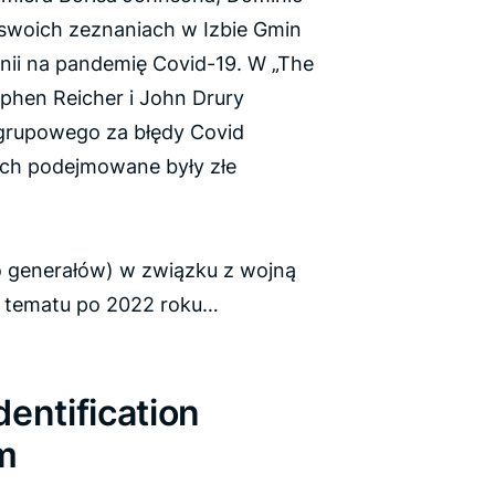
 swoich zeznaniach w Izbie Gmin
anii na pandemię Covid-19. W „The
phen Reicher i John Drury
 grupowego za błędy Covid
ych podejmowane były złe
go generałów) w związku z wojną
 tematu po 2022 roku…
entification
em