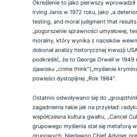
Określenie to jako pierwszy wprowadził 
Irving Janis w 1972 roku, jako
„a deterio
testing, and moral judgment that result
„pogorszenie sprawności umysłowej, tes
moralny, który wynika z nacisków wew
dokonał analizy historycznej inwazji US
podkreślić, że to George Orwell w 1949 
zjawisku „crime think”(„myślenie krymin
powieści dystopijnej „Rok 1984”.
Ostatnio odwoływano się do
„groupthink
zagadnienia takie jak na przykład: radyk
współczesna kultura gwałtu, „
Cancel Cul
grupowego myślenia stał się metaforą w
grupowych. Niedawno Chief Adviser pre