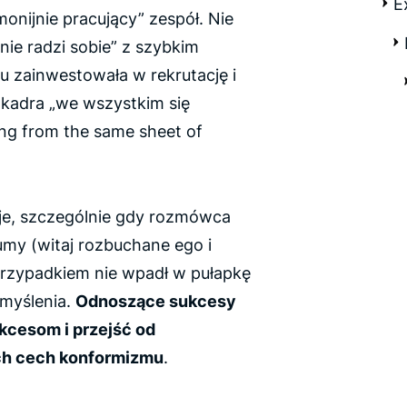
E
onijnie pracujący” zespół. Nie
nie radzi sobie” z szybkim
u zainwestowała w rekrutację i
 kadra „we wszystkim się
ing from the same sheet of
je, szczególnie gdy rozmówca
umy (witaj rozbuchane ego i
przypadkiem nie wpadł w pułapkę
myślenia.
Odnoszące sukcesy
kcesom i przejść od
ch cech konformizmu
.