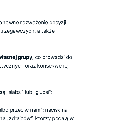
ponowne rozważenie decyzji i
trzegawczych, a także
własnej grupy
, co prowadzi do
etycznych oraz konsekwencji
są „słabsi” lub „głupsi”;
albo przeciw nam”; nacisk na
na „zdrajców”, którzy podają w