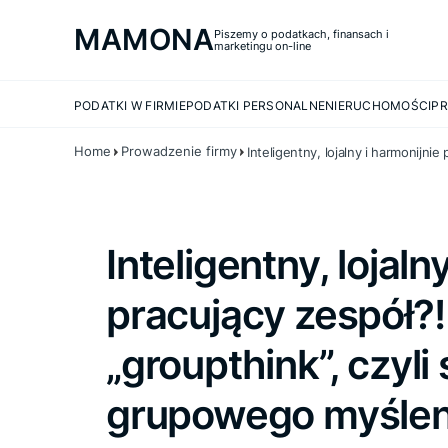
MAMONA
Piszemy o podatkach, finansach i
marketingu on-line
PODATKI W FIRMIE
PODATKI PERSONALNE
NIERUCHOMOŚCI
PR
Home
Prowadzenie firmy
Inteligentny, lojalny i harmonijn
Inteligentny, lojaln
pracujący zespół?
„groupthink”, czyl
grupowego myślen