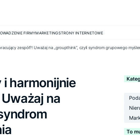
OWADZENIE FIRMY
MARKETING
STRONY INTERNETOWE
ie pracujący zespół?! Uważaj na „groupthink”, czyli syndrom grupowego myśle
y i harmonijnie
Kateg
! Uważaj na
Poda
Nier
i syndrom
Mark
ia
To mu