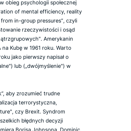
w obieg psychologii społecznej
ration of mental efficiency, reality
s from in-group pressures”
, czyli
towanie rzeczywistości i osąd
nątrzgrupowych"
. Amerykanin
A na Kubę w 1961 roku. Warto
roku jako pierwszy napisał o
alne") lub („dwójmyślenie") w
”,
aby zrozumieć trudne
alizacja terrorystyczna,
ture"
, czy Brexit. Syndrom
szelkich błędnych decyzji
miera Borisa Johnsona, Dominic