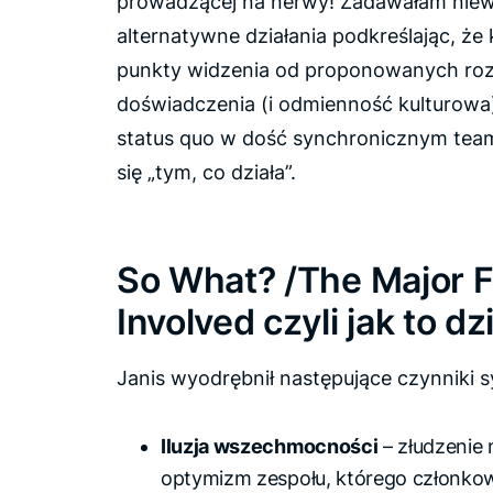
prowadzącej na nerwy! Zadawałam nie
alternatywne działania podkreślając, że
punkty widzenia od proponowanych ro
doświadczenia (i odmienność kulturowa
status quo w dość synchronicznym team
się „tym, co działa”.
So What? /The Major F
Involved czyli jak to dz
Janis wyodrębnił następujące czynniki
Iluzja wszechmocności
– złudzenie 
optymizm zespołu, którego członkow