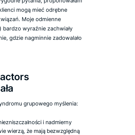
wygodne pytania, proponowałam
 klienci mogą mieć odrębne
związań. Moje odmienne
) bardzo wyraźnie zachwiały
ie, gdzie nagminnie zadowalało
actors
iała
 syndromu grupowego myślenia:
niezniszczalności i nadmierny
ie wierzą, że mają bezwzględną