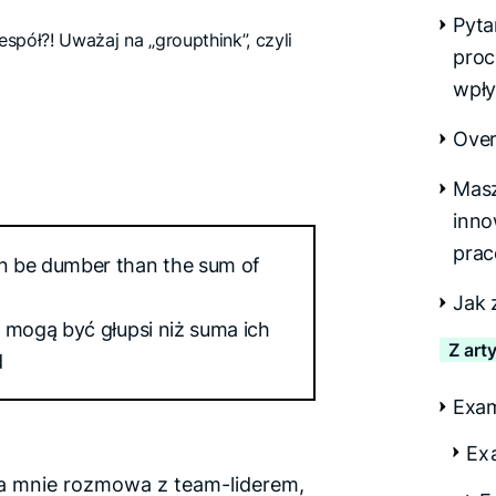
Pyta
proc
wpły
Over
Masz
inno
prac
an be dumber than the sum of
Jak 
e mogą być głupsi niż suma ich
Z art
d
Exa
Ex
ła mnie rozmowa z team-liderem,