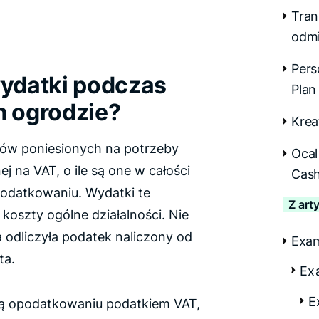
Tran
odmi
Pers
ydatki podczas
Plan
 ogrodzie?
Krea
ów poniesionych na potrzeby
Ocal
j na VAT, o ile są one w całości
Cash
podatkowaniu. Wydatki te
Z art
koszty ogólne działalności. Nie
 odliczyła podatek naliczony od
Exa
ta.
Ex
E
ją opodatkowaniu podatkiem VAT,