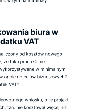
mi, w tym na materiały
owania biura w
odatku VAT
k naliczony od kosztów nowego
 że taka praca Ci nie
e wykorzystywane w minimalnym
 w ogóle do celów biznesowych?
atek VAT?
erwotnego wniosku, o ile projekt
h, tzn. nie kosztował więcej niż