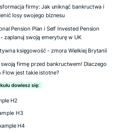
sformacja firmy: Jak uniknąć bankructwa i
enić losy swojego biznesu
onal Pension Plan i Self Invested Pension
 - zaplanuj swoją emeryturę w UK
tywna księgowość - zmora Wielkiej Brytanii
 swoją firmę przed bankructwem! Dlaczego
 Flow jest takie istotne?
ykułu dowiesz się:
mple H2
ample H3
xample H4