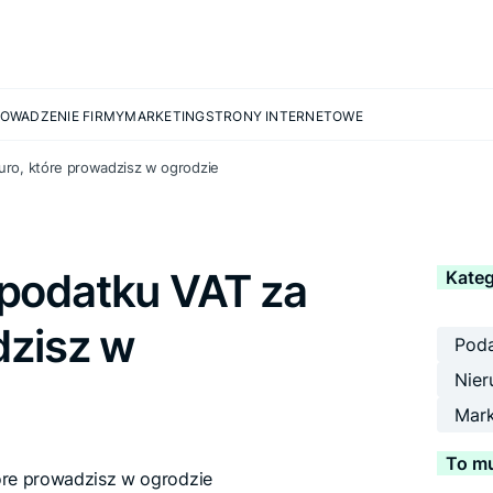
OWADZENIE FIRMY
MARKETING
STRONY INTERNETOWE
uro, które prowadzisz w ogrodzie
podatku VAT za
Kateg
dzisz w
Poda
Nier
Mark
To mu