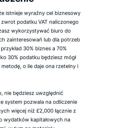
że istnieje wyraźny cel biznesowy
o zwrot podatku VAT naliczonego
rzasz wykorzystywać biuro do
ych zainteresowań lub dla potrzeb
a przykład 30% biznes a 70%
lko 30% podatku będziesz mógł
todę, o ile daje ona rzetelny i
o, nie będziesz uwzględnić
e system pozwala na odliczenie
ych więcej niż £2,000 łącznie z
 to wydatków kapitałowych na