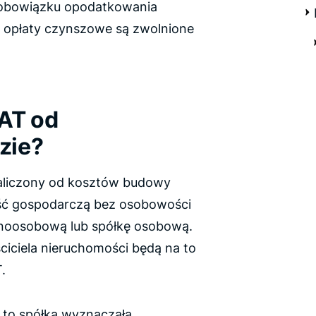
ł obowiązku opodatkowania
 opłaty czynszowe są zwolnione
AT od
zie?
naliczony od kosztów budowy
ność gospodarczą bez osobowości
ednoosobową lub spółkę osobową.
ciciela nieruchomości będą na to
.
 to spółka wyznaczała