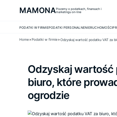
MAMONA
Piszemy o podatkach, finansach i
marketingu on-line
PODATKI W FIRMIE
PODATKI PERSONALNE
NIERUCHOMOŚCI
PR
Home
Podatki w firmie
Odzyskaj wartość podatku VAT za bi
Odzyskaj wartość 
biuro, które prowa
ogrodzie