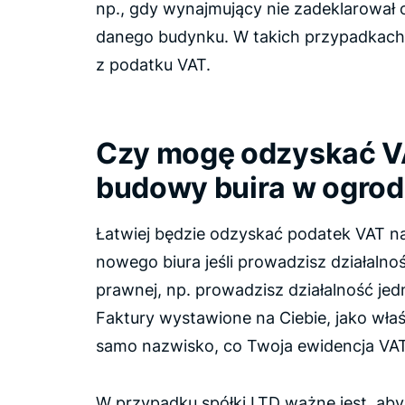
np., gdy wynajmujący nie zadeklarowa
danego budynku. W takich przypadkach
z podatku VAT.
Czy mogę odzyskać V
budowy buira w ogrod
Łatwiej będzie odzyskać podatek VAT 
nowego biura jeśli prowadzisz działal
prawnej, np. prowadzisz działalność j
Faktury wystawione na Ciebie, jako właś
samo nazwisko, co Twoja ewidencja VAT
W przypadku spółki LTD ważne jest, aby