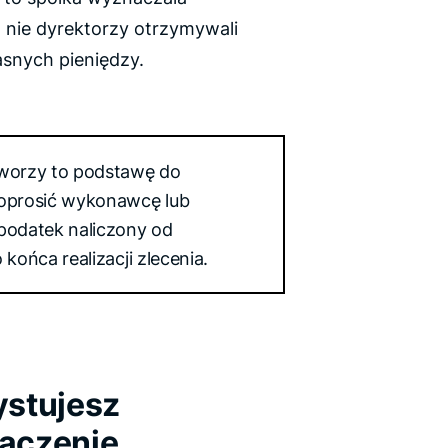
 nie dyrektorzy otrzymywali
łasnych pieniędzy.
tworzy to podstawę do
poprosić wykonawcę lub
 podatek naliczony od
końca realizacji zlecenia.
ystujesz
aczenie