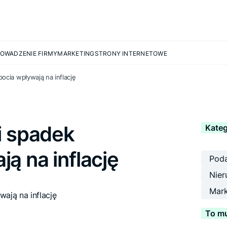
OWADZENIE FIRMY
MARKETING
STRONY INTERNETOWE
ocia wpływają na inflację
i spadek
Kateg
ą na inflację
Poda
Nier
Mark
To mu