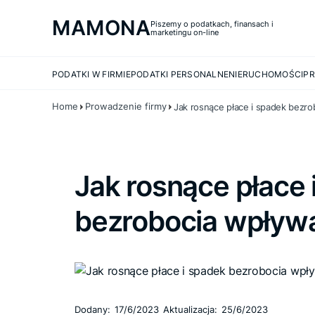
MAMONA
Piszemy o podatkach, finansach i
marketingu on-line
PODATKI W FIRMIE
PODATKI PERSONALNE
NIERUCHOMOŚCI
PR
Home
Prowadzenie firmy
Jak rosnące płace i spadek bezrob
Jak rosnące płace 
bezrobocia wpływaj
Dodany:
17/6/2023
Aktualizacja:
25/6/2023