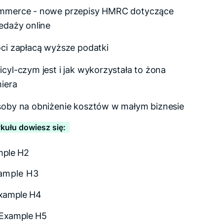
mmerce - nowe przepisy HMRC dotyczące
edaży online
ci zapłacą wyższe podatki
cyl-czym jest i jak wykorzystała to żona
iera
oby na obniżenie kosztów w małym biznesie
ykułu dowiesz się:
mple H2
ample H3
xample H4
Example H5