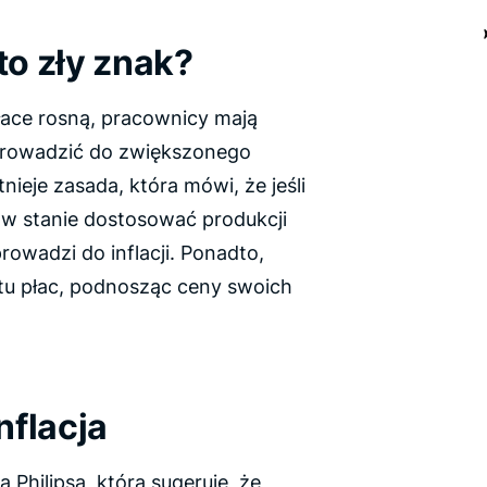
o zły znak?
łace rosną, pracownicy mają
prowadzić do zwiększonego
nieje zasada, która mówi, że jeśli
 w stanie dostosować produkcji
owadzi do inflacji. Ponadto,
tu płac, podnosząc ceny swoich
nflacja
ią Philipsa
, która sugeruje, że