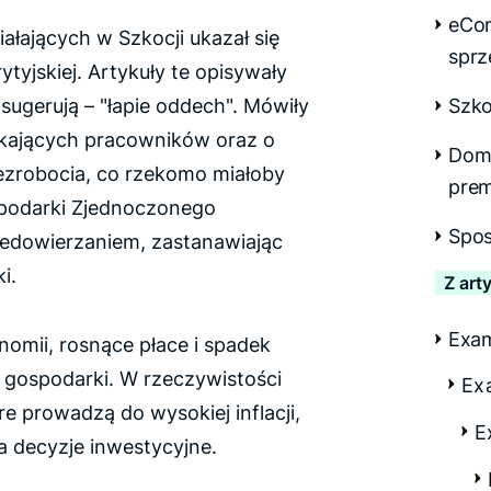
eCo
iałających w Szkocji ukazał się
sprz
tyjskiej. Artykuły te opisywały
Szko
 sugerują – "łapie oddech". Mówiły
kających pracowników oraz o
Domi
bezrobocia, co rzekomo miałoby
prem
podarki Zjednoczonego
Spos
niedowierzaniem, zastanawiając
i.
Z art
Exa
mii, rosnące płace i spadek
 gospodarki. W rzeczywistości
Ex
e prowadzą do wysokiej inflacji,
E
a decyzje inwestycyjne.