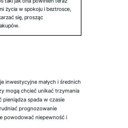
 taki jak ona powinien teraz
mi życia w spokoju i beztrosce,
karzać się, prosząc
zakupów.
e inwestycyjne małych i średnich
orzy mogą chcieć unikać trzymania
 pieniądza spada w czasie
 utrudniać prognozowanie
oże powodować niepewność i