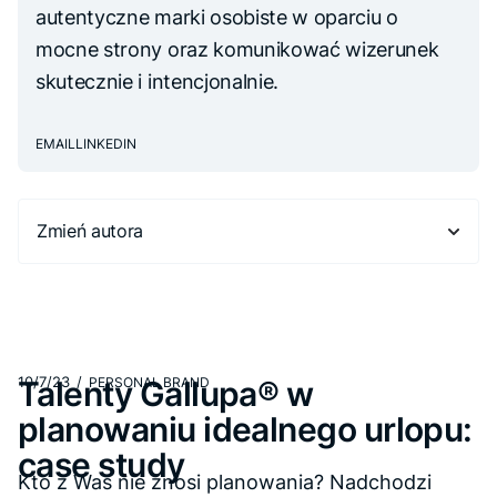
autentyczne marki osobiste w oparciu o
mocne strony oraz komunikować wizerunek
skutecznie i intencjonalnie.
EMAIL
LINKEDIN
Zmień autora
10/7/23
/
Talenty Gallupa® w
PERSONAL BRAND
planowaniu idealnego urlopu:
case study
Kto z Was nie znosi planowania? Nadchodzi