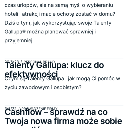
czas urlopów, ale na samą myśl o wybieraniu
hoteli i atrakcji macie ochotę zostać w domu?
Dziś o tym, jak wykorzystując swoje Talenty
Gallupa® można planować sprawniej i
przyjemniej.
20/6/23
/
Talenty Gallupa: klucz do
PERSONAL BRAND
efektywności
Czym są Talenty Gallupa i jak mogą Ci pomóc w
życiu zawodowym i osobistym?
3/5/22
/
Cashflow – sprawdź na co
PROWADZENIE FIRMY
Twoja nowa firma może sobie