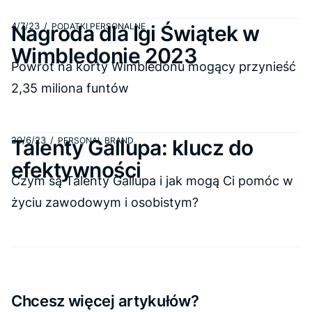
4/7/23
/
Nagroda dla Igi Świątek w
PODATKI PERSONALNE
Wimbledonie 2023
Powrót na korty Wimbledonu mogący przynieść
2,35 miliona funtów
20/6/23
/
Talenty Gallupa: klucz do
PERSONAL BRAND
efektywności
Czym są Talenty Gallupa i jak mogą Ci pomóc w
życiu zawodowym i osobistym?
Chcesz więcej artykułów?