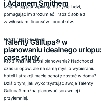
i Adamem Smithem
Moją misją jest wpłynąć na życie ludzi,
pomagając im zrozumieć i radzić sobie z
zawiłościami finansów i podatków.
10/7/23
/
Talenty Gallupa® w
PERSONAL BRAND
planowaniu idealnego urlopu:
case study
Kto z Was nie znosi planowania? Nadchodzi
czas urlopów, ale na samą myśl o wybieraniu
hoteli i atrakcji macie ochotę zostać w domu?
Dziś o tym, jak wykorzystując swoje Talenty
Gallupa® można planować sprawniej i
przyjemniej.