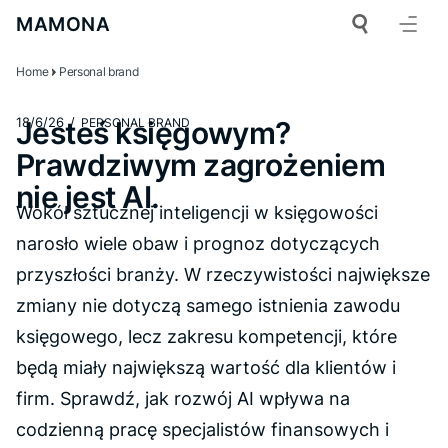
MAMONA
Home
Personal brand
18/6/26
/
Jesteś księgowym?
PERSONAL BRAND
Prawdziwym zagrożeniem
nie jest AI.
Wokół sztucznej inteligencji w księgowości
narosło wiele obaw i prognoz dotyczących
przyszłości branży. W rzeczywistości największe
zmiany nie dotyczą samego istnienia zawodu
księgowego, lecz zakresu kompetencji, które
będą miały największą wartość dla klientów i
firm. Sprawdź, jak rozwój AI wpływa na
codzienną pracę specjalistów finansowych i