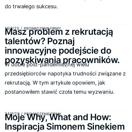
do trwałego sukcesu.
14/8/23
/
Masz problem z rekrutacją
PROWADZENIE FIRMY
talentów? Poznaj
innowacyjne podejście do
pozyskiwania pracowników.
W dobie post-pandemicznej wielu
przedsiębiorców napotyka trudności związane z
rekrutacją. W tym artykule opowiem, jak
postanowiłem stawić czoła temu wyzwaniu.
24/7/23
/
Moje Why, What and How:
PROWADZENIE FIRMY
Inspiracja Simonem Sinekiem