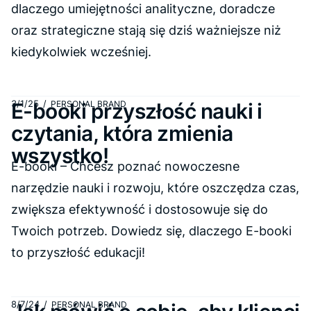
dlaczego umiejętności analityczne, doradcze
oraz strategiczne stają się dziś ważniejsze niż
kiedykolwiek wcześniej.
3/1/25
/
E-booki przyszłość nauki i
PERSONAL BRAND
czytania, która zmienia
wszystko!
E-booki – Chcesz poznać nowoczesne
narzędzie nauki i rozwoju, które oszczędza czas,
zwiększa efektywność i dostosowuje się do
Twoich potrzeb. Dowiedz się, dlaczego E-booki
to przyszłość edukacji!
8/7/24
/
PERSONAL BRAND