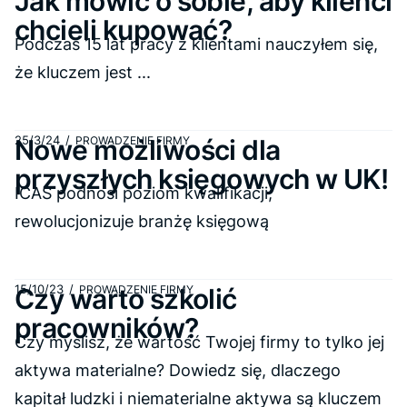
Jak mówić o sobie, aby klienci
chcieli kupować?
Podczas 15 lat pracy z klientami nauczyłem się,
że kluczem jest ...
25/3/24
/
Nowe możliwości dla
PROWADZENIE FIRMY
przyszłych księgowych w UK!
ICAS podnosi poziom kwalifikacji,
rewolucjonizuje branżę księgową
15/10/23
/
Czy warto szkolić
PROWADZENIE FIRMY
pracowników?
Czy myślisz, że wartość Twojej firmy to tylko jej
aktywa materialne? Dowiedz się, dlaczego
kapitał ludzki i niematerialne aktywa są kluczem