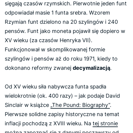
sięgają czasów rzymskich. Pierwotnie jeden funt
odpowiadał masie 1 funta srebra. Wzorem
Rzymian funt dzielono na 20 szylingów i 240
pensów. Funt jako moneta pojawił się dopiero w
XV wieku (za czasów Henryka VII).
Funkcjonował w skomplikowanej formie
szylingów i pensów aż do roku 1971, kiedy to
dokonano reformy zwanej
decymalizacją
.
Od XV wieku siła nabywcza funta spadła
wielokrotnie (ok. 400 razy) – jak podaje David
Sinclair w książce
„The Pound: Biography”
.
Pierwsze solidne zapisy historyczne na temat
inflacji pochodzą z XVIII wieku. Na
tej stronie
można zapoznać się z danymi począwszy od