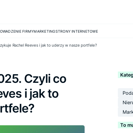
OWADZENIE FIRMY
MARKETING
STRONY INTERNETOWE
zykuje Rachel Reeves i jak to uderzy w nasze portfele?
25. Czyli co
Kateg
es i jak to
Poda
Nier
rtfele?
Mark
To mu