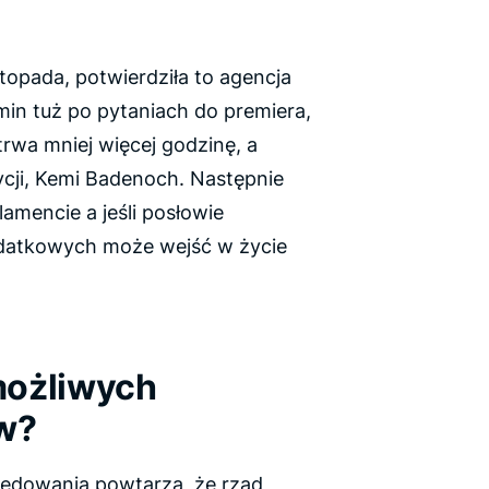
topada, potwierdziła to agencja
min tuż po pytaniach do premiera,
trwa mniej więcej godzinę, a
ycji, Kemi Badenoch. Następnie
amencie a jeśli posłowie
odatkowych może wejść w życie
możliwych
w?
zędowania powtarza, że rząd