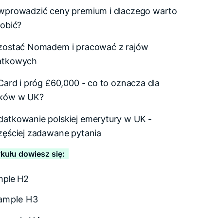
wprowadzić ceny premium i dlaczego warto
robić?
zostać Nomadem i pracować z rajów
atkowych
 Card i próg £60,000 - co to oznacza dla
aków w UK?
atkowanie polskiej emerytury w UK -
zęściej zadawane pytania
ykułu dowiesz się:
mple H2
ample H3