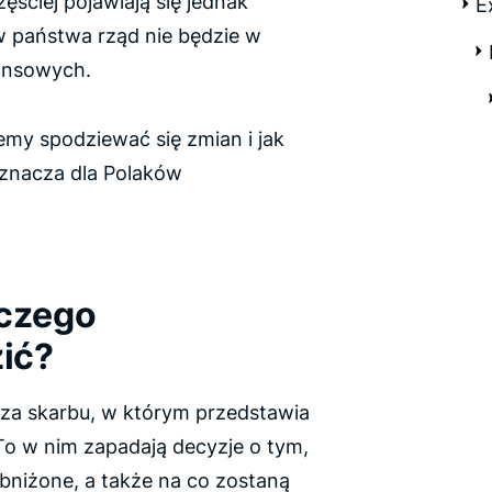
ęściej pojawiają się jednak
E
 państwa rząd nie będzie w
nansowych.
my spodziewać się zmian i jak
oznacza dla Polaków
aczego
ić?
rza skarbu, w którym przedstawia
To w nim zapadają decyzje o tym,
obniżone, a także na co zostaną