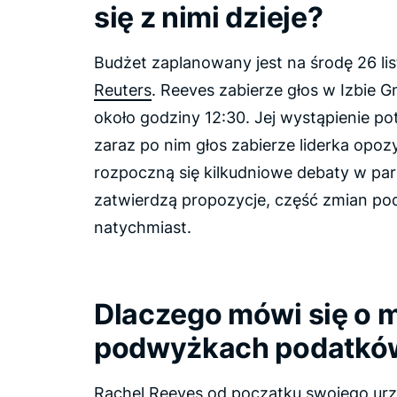
się z nimi dzieje?
Budżet zaplanowany jest na środę 26 lis
Reuters
. Reeves zabierze głos w Izbie G
około godziny 12:30. Jej wystąpienie po
zaraz po nim głos zabierze liderka opoz
rozpoczną się kilkudniowe debaty w parl
zatwierdzą propozycje, część zmian p
natychmiast.
Dlaczego mówi się o 
podwyżkach podatkó
Rachel Reeves od początku swojego ur