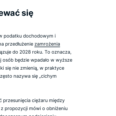
ewać się
 w podatku dochodowym i
na przedłużenie
zamrożenia
wiązuje do 2028 roku. To oznacza,
ej osób będzie wpadało w wyższe
i się nie zmienią, w praktyce
 często nazywa się „cichym
 przesunięcia ciężaru między
 z propozycji mówi o obniżeniu