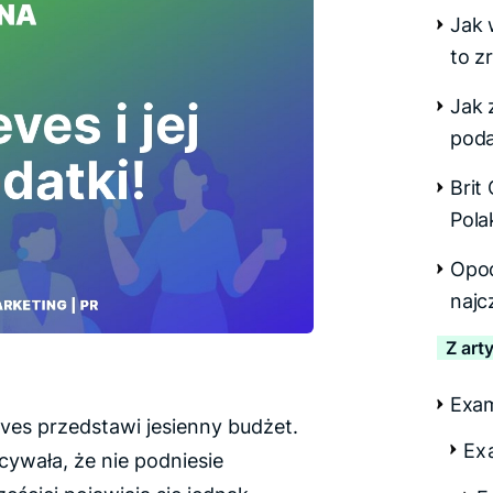
Jak 
to z
Jak 
pod
Brit
Pol
Opod
najc
Z art
Exa
ves przedstawi jesienny budżet.
Ex
cywała, że nie podniesie