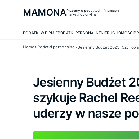
MAMONA
Piszemy o podatkach, finansach i
marketingu on-line
PODATKI W FIRMIE
PODATKI PERSONALNE
NIERUCHOMOŚCI
PR
Home
Podatki personalne
Jesienny Budżet 2025. Czyli co s
Jesienny Budżet 20
szykuje Rachel Reev
uderzy w nasze po