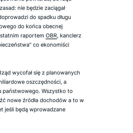
asad: nie będzie zaciągał
doprowadzi do spadku długu
dowego do końca obecnej
 ostatnim raportem
OBR
, kanclerz
pieczeństwa” co ekonomiści
 Rząd wycofał się z planowanych
 miliardowe oszczędności, a
gu państwowego. Wszystko to
leźć nowe źródła dochodów a to w
t jeśli będą wprowadzane