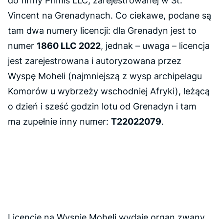
do firmy Primis LLC, zarejestrowanej w St.
Vincent na Grenadynach. Co ciekawe, podane są
tam dwa numery licencji: dla Grenadyn jest to
numer
1860 LLC 2022
, jednak – uwaga – licencja
jest zarejestrowana i autoryzowana przez
Wyspę Moheli (najmniejszą z wysp archipelagu
Komorów u wybrzeży wschodniej Afryki), leżącą
o dzień i sześć godzin lotu od Grenadyn i tam
ma zupełnie inny numer:
T22022079
.
Licencję na Wyspie Moheli wydaje organ zwany