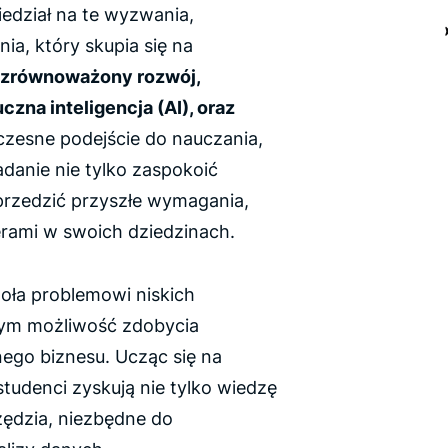
iedział na te wyzwania,
a, który skupia się na
zrównoważony rozwój,
zna inteligencja (AI), oraz
czesne podejście do nauczania,
danie nie tylko zaspokoić
przedzić przyszłe wymagania,
erami w swoich dziedzinach.
zoła problemowi niskich
owym możliwość zdobycia
ego biznesu. Ucząc się na
 studenci zyskują nie tylko wiedzę
zędzia, niezbędne do