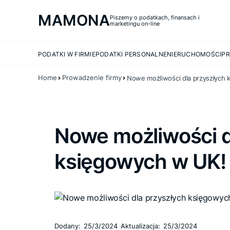
MAMONA
Piszemy o podatkach, finansach i
marketingu on-line
PODATKI W FIRMIE
PODATKI PERSONALNE
NIERUCHOMOŚCI
PR
Home
Prowadzenie firmy
Nowe możliwości dla przyszłych
Nowe możliwości d
księgowych w UK!
Dodany:
25/3/2024
Aktualizacja:
25/3/2024