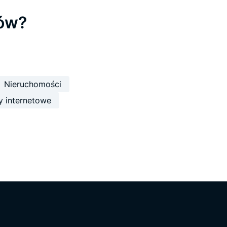
łów?
Nieruchomości
y internetowe