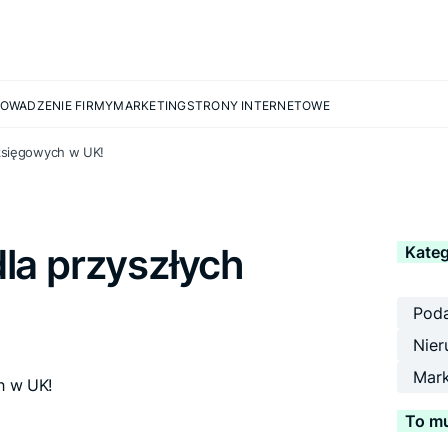
OWADZENIE FIRMY
MARKETING
STRONY INTERNETOWE
 księgowych w UK!
la przyszłych
Kateg
Poda
Nier
Mark
To mu