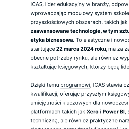
ICAS, lider edukacyjny w branży, odpow
wprowadzając modułowy system szkoleni
przyszłościowych obszarach, takich jak
zaawansowane technologie, w tym sztuc
etyka biznesowa.
To elastyczne i nowo
startujące
22 marca 2024 roku,
ma za za
obecne potrzeby rynku, ale również wy
kształtując księgowych, którzy będą lid
Dzięki temu
programowi
, ICAS stawia c
kwalifikacji, oferując przyszłym księg
umiejętności kluczowych dla nowoczesn
platformach takich jak
Xero
i
Power BI
,
techniczną, ale również praktyczne nar