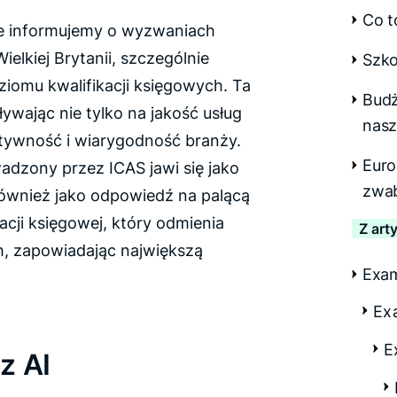
Co t
ie informujemy o wyzwaniach
lkiej Brytanii, szczególnie
Szko
iomu kwalifikacji księgowych. Ta
Budż
ywając nie tylko na jakość usług
nasz
ktywność i wiarygodność branży.
Euro
dzony przez ICAS jawi się jako
zwab
również jako odpowiedź na palącą
cji księgowej, który odmienia
Z art
h, zapowiadając największą
Exa
Ex
E
z AI