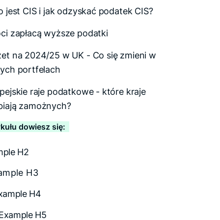
o jest CIS i jak odzyskać podatek CIS?
ci zapłacą wyższe podatki
et na 2024/25 w UK - Co się zmieni w
ych portfelach
pejskie raje podatkowe - które kraje
iają zamożnych?
ykułu dowiesz się:
mple H2
ample H3
xample H4
Example H5